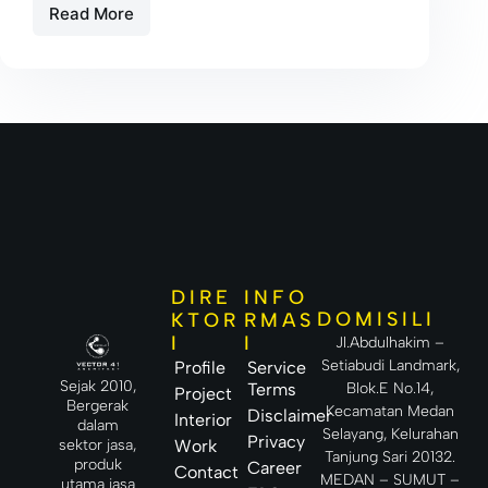
Read More
DIRE
INFO
DOMISILI
KTOR
RMAS
I
I
Jl.Abdulhakim –
Setiabudi Landmark,
Profile
Service
Sejak 2010,
Terms
Blok.E No.14,
Project
Bergerak
Kecamatan Medan
Disclaimer
Interior
dalam
Selayang, Kelurahan
Privacy
sektor jasa,
Work
Tanjung Sari 20132.
produk
Career
Contact
MEDAN – SUMUT –
utama jasa