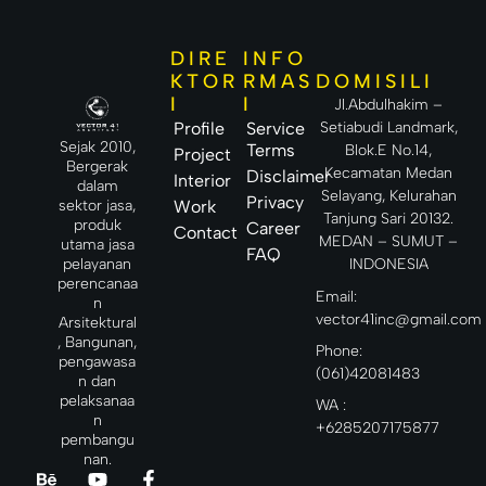
DIRE
INFO
DOMISILI
KTOR
RMAS
I
I
Jl.Abdulhakim –
Setiabudi Landmark,
Profile
Service
Sejak 2010,
Terms
Blok.E No.14,
Project
Bergerak
Kecamatan Medan
Disclaimer
Interior
dalam
Selayang, Kelurahan
Privacy
sektor jasa,
Work
Tanjung Sari 20132.
produk
Career
Contact
MEDAN – SUMUT –
utama jasa
FAQ
INDONESIA
pelayanan
perencanaa
Email:
n
vector41inc@gmail.com
Arsitektural
, Bangunan,
Phone:
pengawasa
(061)42081483
n dan
pelaksanaa
WA :
n
+6285207175877
pembangu
nan.