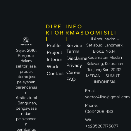
benak
untuk
dilengk
sobat
menam
api
pilkan
dengan
produk
sarana
secara
dan
DIRE
INFO
lebih
fasilitas
DOMISILI
KTOR
RMAS
menarik
canggih
I
I
,
Jl.Abdulhakim –
sehingg
terorga
a
Setiabudi Landmark,
Profile
Service
nisir,
membu
Sejak 2010,
Terms
Blok.E No.14,
Project
dan
at
Bergerak
Kecamatan Medan
Disclaimer
Interior
penghu
dalam
Selayang, Kelurahan
Privacy
ni
sektor jasa,
Work
Tanjung Sari 20132.
rumah
produk
Career
Contact
MEDAN – SUMUT –
merasa
utama jasa
FAQ
hidup
INDONESIA
pelayanan
lebih
perencanaa
Email:
mudah
n
vector41inc@gmail.com
dan
Arsitektural
, Bangunan,
Phone:
pengawasa
(061)42081483
n dan
pelaksanaa
WA :
n
+6285207175877
pembangu