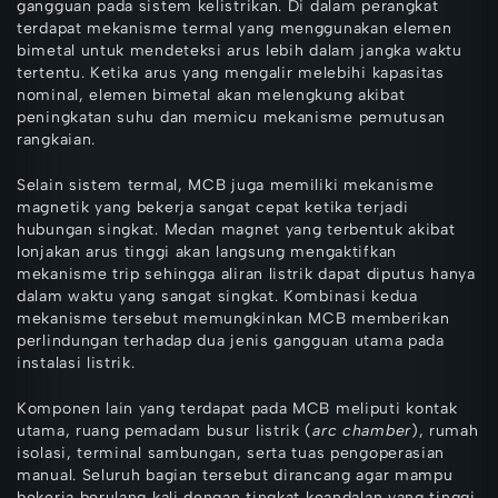
gangguan pada sistem kelistrikan. Di dalam perangkat
terdapat mekanisme termal yang menggunakan elemen
bimetal untuk mendeteksi arus lebih dalam jangka waktu
tertentu. Ketika arus yang mengalir melebihi kapasitas
nominal, elemen bimetal akan melengkung akibat
peningkatan suhu dan memicu mekanisme pemutusan
rangkaian.
Selain sistem termal, MCB juga memiliki mekanisme
magnetik yang bekerja sangat cepat ketika terjadi
hubungan singkat. Medan magnet yang terbentuk akibat
lonjakan arus tinggi akan langsung mengaktifkan
mekanisme trip sehingga aliran listrik dapat diputus hanya
dalam waktu yang sangat singkat. Kombinasi kedua
mekanisme tersebut memungkinkan MCB memberikan
perlindungan terhadap dua jenis gangguan utama pada
instalasi listrik.
Komponen lain yang terdapat pada MCB meliputi kontak
utama, ruang pemadam busur listrik (
arc chamber
), rumah
isolasi, terminal sambungan, serta tuas pengoperasian
manual. Seluruh bagian tersebut dirancang agar mampu
bekerja berulang kali dengan tingkat keandalan yang tinggi