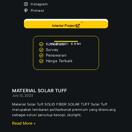
Instagram
Pintrest
Back to Home
Our Latest Project
Interior Project
Konsultasi
HUBUNGI KAMI
Survey
Penawaran
Harga Terbaik
MATERIAL SOLAR TUFF
July 12, 2023
Material Solar Tuff SOLID FIBER SOLAR TUFF Solar Tuff
merupakan lembaran polikarbonat premium yang dirancang
sebagai solusi penutup kanopi, skylight,
Read More »