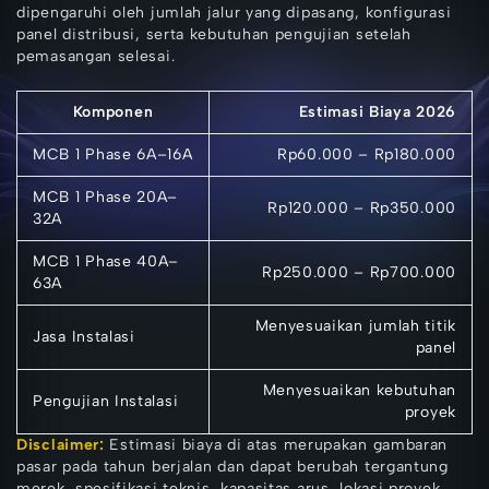
dipengaruhi oleh jumlah jalur yang dipasang, konfigurasi
panel distribusi, serta kebutuhan pengujian setelah
pemasangan selesai.
Komponen
Estimasi Biaya 2026
MCB 1 Phase 6A–16A
Rp60.000 – Rp180.000
MCB 1 Phase 20A–
Rp120.000 – Rp350.000
32A
MCB 1 Phase 40A–
Rp250.000 – Rp700.000
63A
Menyesuaikan jumlah titik
Jasa Instalasi
panel
Menyesuaikan kebutuhan
Pengujian Instalasi
proyek
Disclaimer:
Estimasi biaya di atas merupakan gambaran
pasar pada tahun berjalan dan dapat berubah tergantung
merek, spesifikasi teknis, kapasitas arus, lokasi proyek,