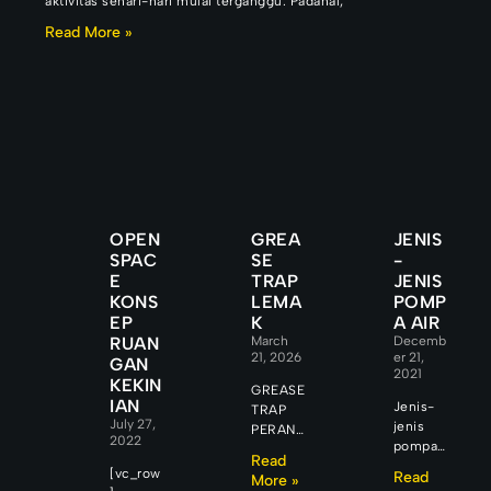
aktivitas sehari-hari mulai terganggu. Padahal,
Read More »
OPEN
GREA
JENIS
SPAC
SE
-
E
TRAP
JENIS
KONS
LEMA
POMP
EP
K
A AIR
RUAN
March
Decemb
21, 2026
er 21,
GAN
2021
KEKIN
GREASE
IAN
Jenis-
TRAP
July 27,
jenis
PERAN
2022
pompa
GKAP
Read
air yang
LIMBAH
[vc_row
Read
More »
dipilih
LEMAK