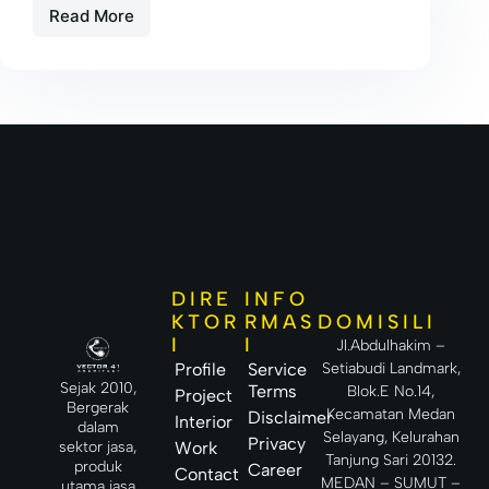
Read More
DIRE
INFO
DOMISILI
KTOR
RMAS
I
I
Jl.Abdulhakim –
Setiabudi Landmark,
Profile
Service
Sejak 2010,
Terms
Blok.E No.14,
Project
Bergerak
Kecamatan Medan
Disclaimer
Interior
dalam
Selayang, Kelurahan
Privacy
sektor jasa,
Work
Tanjung Sari 20132.
produk
Career
Contact
MEDAN – SUMUT –
utama jasa