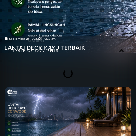
September 26, 2023
10:28 am
LANTAI DECK KAYU TERBAIK
TABLE OF CONTENTS