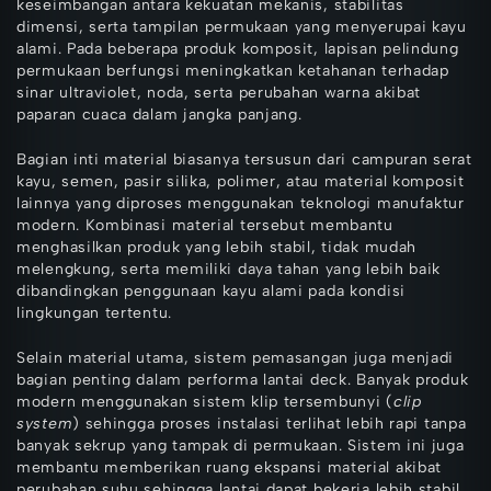
keseimbangan antara kekuatan mekanis, stabilitas
dimensi, serta tampilan permukaan yang menyerupai kayu
alami. Pada beberapa produk komposit, lapisan pelindung
permukaan berfungsi meningkatkan ketahanan terhadap
sinar ultraviolet, noda, serta perubahan warna akibat
paparan cuaca dalam jangka panjang.
Bagian inti material biasanya tersusun dari campuran serat
kayu, semen, pasir silika, polimer, atau material komposit
lainnya yang diproses menggunakan teknologi manufaktur
modern. Kombinasi material tersebut membantu
menghasilkan produk yang lebih stabil, tidak mudah
melengkung, serta memiliki daya tahan yang lebih baik
dibandingkan penggunaan kayu alami pada kondisi
lingkungan tertentu.
Selain material utama, sistem pemasangan juga menjadi
bagian penting dalam performa lantai deck. Banyak produk
modern menggunakan sistem klip tersembunyi (
clip
system
) sehingga proses instalasi terlihat lebih rapi tanpa
banyak sekrup yang tampak di permukaan. Sistem ini juga
membantu memberikan ruang ekspansi material akibat
perubahan suhu sehingga lantai dapat bekerja lebih stabil