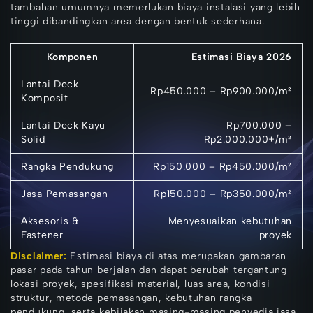
tambahan umumnya memerlukan biaya instalasi yang lebih
tinggi dibandingkan area dengan bentuk sederhana.
Komponen
Estimasi Biaya 2026
Lantai Deck
Rp450.000 – Rp900.000/m²
Komposit
Lantai Deck Kayu
Rp700.000 –
Solid
Rp2.000.000+/m²
Rangka Pendukung
Rp150.000 – Rp450.000/m²
Jasa Pemasangan
Rp150.000 – Rp350.000/m²
Aksesoris &
Menyesuaikan kebutuhan
Fastener
proyek
Disclaimer:
Estimasi biaya di atas merupakan gambaran
pasar pada tahun berjalan dan dapat berubah tergantung
lokasi proyek, spesifikasi material, luas area, kondisi
struktur, metode pemasangan, kebutuhan rangka
pendukung, serta kebijakan masing-masing penyedia jasa.