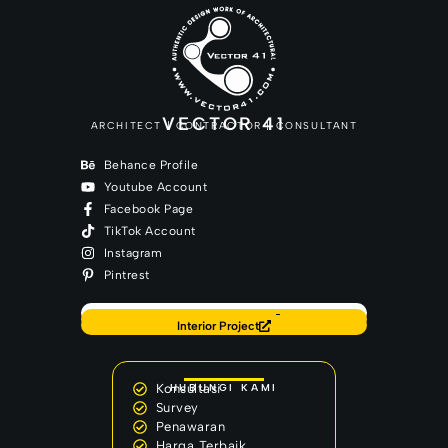
VECTOR 41
ARCHITECT | CONTRACTOR | CONSULTANT
Behance Profile
Youtube Account
Facebook Page
TikTok Account
Instagram
Pintrest
Back to Home
Our Latest Project
Interior Project
Konsultasi
HUBUNGI KAMI
Survey
Penawaran
Harga Terbaik