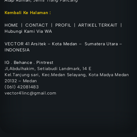
Atap Rumah,
Jenis Tiang Pancang
Kembali Ke Halaman :
HOME
|
CONTACT
|
PROFIL
|
ARTIKEL TERKAIT
|
Hubungi Kami Via WA
VECTOR 41 Arsitek
–
Kota Medan
–
Sumatera Utara
–
INDONESIA
IG
.
Behance
.
Pintrest
Jl,Abdulhakim, Setiabudi Landmark, 14 E
Kel.Tanjung sari, Kec.Medan Selayang, Kota Madya Medan
20132 – Medan
(061) 42081483
vector41inc@gmail.com