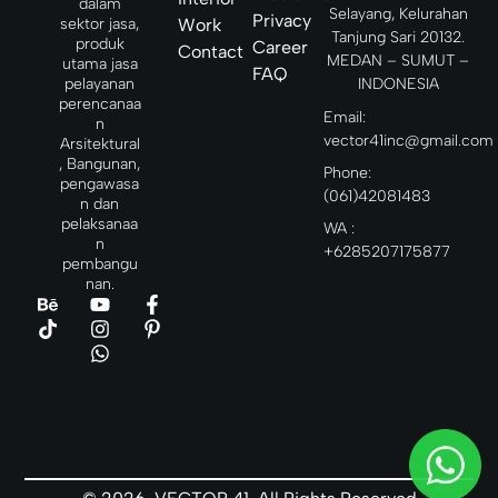
n hal
dalam
Selayang, Kelurahan
Privacy
yang
sektor jasa,
Work
Tanjung Sari 20132.
muncul
produk
Career
Contact
MEDAN – SUMUT –
di
utama jasa
FAQ
benak
INDONESIA
pelayanan
sobat
perencanaa
Email:
n
vector41inc@gmail.com
Arsitektural
, Bangunan,
Phone:
pengawasa
(061)42081483
n dan
pelaksanaa
WA :
n
+6285207175877
pembangu
nan.