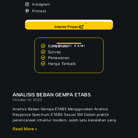
Instagram
Pintrest
Back to Home
Our Latest Project
Interior Project
Konsultasi
HUBUNGI KAMI
Survey
Penawaran
Harga Terbaik
ANALISIS BEBAN GEMPA ETABS
October 14, 2023
Analisis Beban Gempa ETABS Menggunakan Analisis
Response Spectrum ETABS Sesuai SNI Dalam praktik
perencanaan struktur modern, salah satu kesalahan yang
Read More »