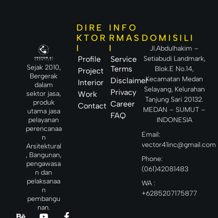
kali
sambar
hampir
tertuju
an petir
setiap
pada
sebagai
aktivitas
DIRE
INFO
transfor
peristiw
industri,
DOMISILI
KTOR
RMAS
mator
a yang
konstru
atau
I
I
jarang
Jl.Abdulhakim –
ksi,
sumber
terjadi
pertam
Setiabudi Landmark,
Profile
Service
listrik
sehingg
bangan,
Sejak 2010,
Terms
Blok.E No.14,
Project
a
maupun
Bergerak
Kecamatan Medan
Disclaimer
Interior
perlindu
infrastr
dalam
Selayang, Kelurahan
ngan
Privacy
uktur
sektor jasa,
Work
Tanjung Sari 20132.
terhada
karena
produk
Career
Contact
pnya
MEDAN – SUMUT –
utama jasa
FAQ
sering
INDONESIA
pelayanan
perencanaa
Email:
n
vector41inc@gmail.com
Arsitektural
, Bangunan,
Phone:
pengawasa
(061)42081483
n dan
pelaksanaa
WA :
n
+6285207175877
pembangu
nan.