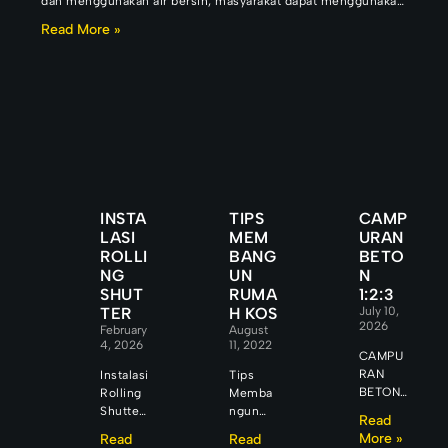
dan menggunakan air bersih, masyarakat dapat menggunakan
jasa dari Perusahaan
Read More »
INSTA
TIPS
CAMP
LASI
MEM
URAN
ROLLI
BANG
BETO
NG
UN
N
SHUT
RUMA
1:2:3
TER
H KOS
July 10,
2026
February
August
4, 2026
11, 2022
CAMPU
RAN
Instalasi
Tips
BETON
Rolling
Memba
1:2:3
Shutter
ngun
Read
CAMPU
PENGEN
Rumah
More »
Read
Read
RAN
ALAN
Kos