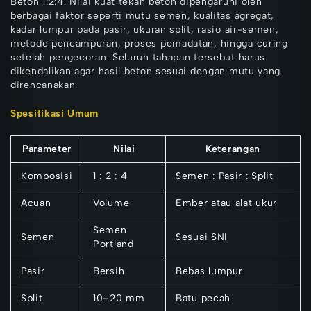
Beton 1:2:4. Nilai kuat tekan beton dipengaruhi oleh
berbagai faktor seperti mutu semen, kualitas agregat,
kadar lumpur pada pasir, ukuran split, rasio air-semen,
metode pencampuran, proses pemadatan, hingga curing
setelah pengecoran. Seluruh tahapan tersebut harus
dikendalikan agar hasil beton sesuai dengan mutu yang
direncanakan.
Spesifikasi Umum
Parameter
Nilai
Keterangan
Komposisi
1 : 2 : 4
Semen : Pasir : Split
Acuan
Volume
Ember atau alat ukur
Semen
Semen
Sesuai SNI
Portland
Pasir
Bersih
Bebas lumpur
Split
10–20 mm
Batu pecah