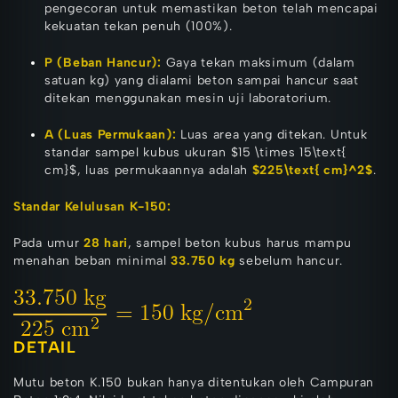
pengecoran untuk memastikan beton telah mencapai
kekuatan tekan penuh (100%).
P (Beban Hancur):
Gaya tekan maksimum (dalam
satuan kg) yang dialami beton sampai hancur saat
ditekan menggunakan mesin uji laboratorium.
A (Luas Permukaan):
Luas area yang ditekan. Untuk
standar sampel kubus ukuran
$15 \times 15\text{
cm}$
, luas permukaannya adalah
$225\text{ cm}^2$
.
Standar Kelulusan K-150:
Pada umur
28 hari
, sampel beton kubus harus mampu
menahan beban minimal
33.750 kg
sebelum hancur.
DETAIL
Mutu beton K.150 bukan hanya ditentukan oleh Campuran