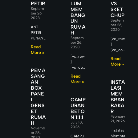
PETIR
LUM
VS
Septem
MEM
SKET
ber 26,
BANG
CHUP
2023
UN
Septem
ber 26,
RUMA
ANTI
2020
H
PETIR
Septem
PENAN
[vc_row
ber 26,
GKAL
]
Read
2020
SAMBA
[vc_col
More »
RAN
umn]
[vc_row
Read
PETIR
[vc_col
]
More »
Banyak
umn_te
[vc_col
PEMA
pemilik
xt]
umn]
SANG
Read
bangun
Penggu
[vc_col
AN
More »
INSTA
an
na
umn_te
BOX
LASI
mengan
3DsMax
xt] Hal
PANE
MEM
ggap
vs
Wajib
L
CAMP
BRAN
sambar
Sketchu
Sebelu
an petir
GENS
URAN
BAKA
p
m
sebagai
ET
BETO
R
Banyak
Memba
peristiw
RUMA
N 1:1:1
softwar
February
ngun
21, 2026
a yang
e
H
July 10,
Rumah
jarang
2026
desain
Novemb
1. Lokasi
Instalasi
terjadi
er 28,
rumah
Bangun
Membra
CAMPU
2020
sehingg