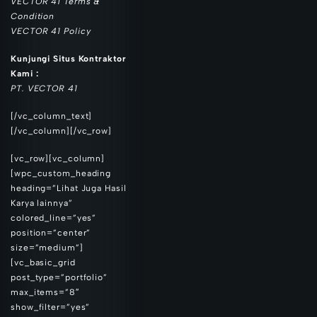
VECTOR 41 Terms &
Condition
VECTOR 41 Policy
Kunjungi Situs Kontraktor
Kami :
PT. VECTOR 41
[/vc_column_text]
[/vc_column][/vc_row]
[vc_row][vc_column]
[wpc_custom_heading
heading=”Lihat Juga Hasil
Karya lainnya”
colored_line=”yes”
position=”center”
size=”medium”]
[vc_basic_grid
post_type=”portfolio”
max_items=”8″
show_filter=”yes”