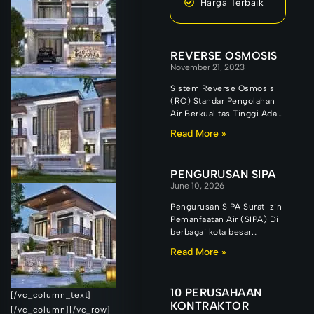
Harga Terbaik
REVERSE OSMOSIS
November 21, 2023
Sistem Reverse Osmosis
(RO) Standar Pengolahan
Air Berkualitas Tinggi Ada
alasan mengapa teknologi
Read More »
Reverse Osmosis atau RO
tetap menjadi salah
PENGURUSAN SIPA
June 10, 2026
Pengurusan SIPA Surat Izin
Pemanfaatan Air (SIPA) Di
berbagai kota besar
Indonesia, pertumbuhan
Read More »
kawasan industri, rumah
sakit, hotel, apartemen,
pusat
10 PERUSAHAAN
[/vc_column_text]
KONTRAKTOR
[/vc_column][/vc_row]