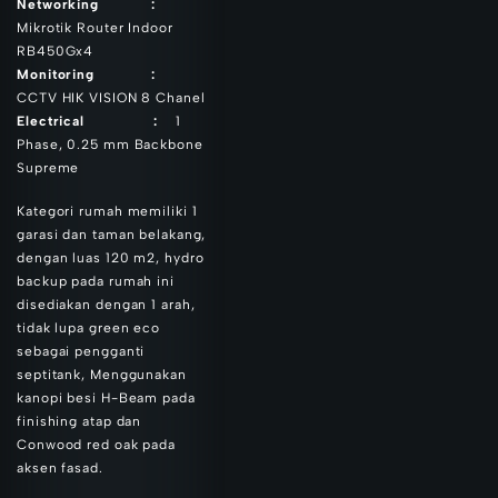
Networking :
Mikrotik Router Indoor
RB450Gx4
Monitoring :
CCTV
HIK VISION
8 Chanel
Electrical :
1
Phase, 0.25 mm Backbone
Supreme
Kategori rumah memiliki 1
garasi dan taman belakang,
dengan luas 120 m2, hydro
backup pada rumah ini
disediakan dengan 1 arah,
tidak lupa green eco
sebagai pengganti
septitank, Menggunakan
kanopi besi H-Beam pada
finishing atap dan
Conwood red oak pada
aksen fasad.