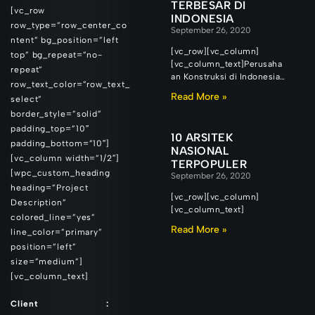
TERBESAR DI
[vc_row
INDONESIA
row_type=”row_center_co
September 26, 2020
ntent” bg_position=”left
[vc_row][vc_column]
top” bg_repeat=”no-
[vc_column_text]Perusaha
repeat”
an Konstruksi di Indonesia
row_text_color=”row_text_
Perkembangan pesat
Read More »
select”
pembangunan infrastruktur
border_style=”solid”
di Indonesia tidak terlepas
dari aktivitas dan pekerjaan
padding_top=”10″
10 ARSITEK
perusahaan konstruksi di
padding_bottom=”10″]
NASIONAL
Indonesia.
[vc_column width=”1/2″]
TERPOPULER
[wpc_custom_heading
September 26, 2020
heading=”Project
[vc_row][vc_column]
Description”
[vc_column_text]
colored_line=”yes”
Read More »
line_color=”primary”
position=”left”
size=”medium”]
[vc_column_text]
Client :