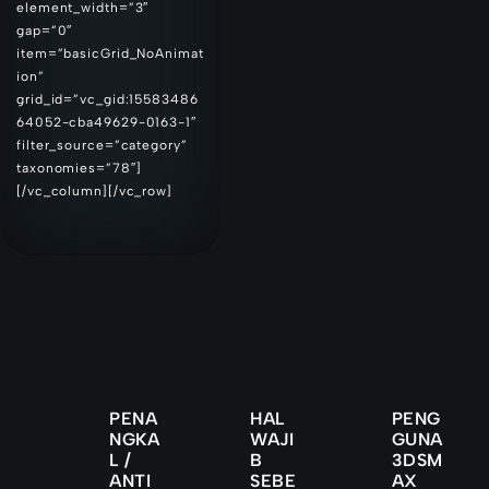
element_width=”3″
gap=”0″
item=”basicGrid_NoAnimat
ion”
grid_id=”vc_gid:15583486
64052-cba49629-0163-1″
filter_source=”category”
taxonomies=”78″]
[/vc_column][/vc_row]
PENA
HAL
PENG
NGKA
WAJI
GUNA
L /
B
3DSM
ANTI
SEBE
AX