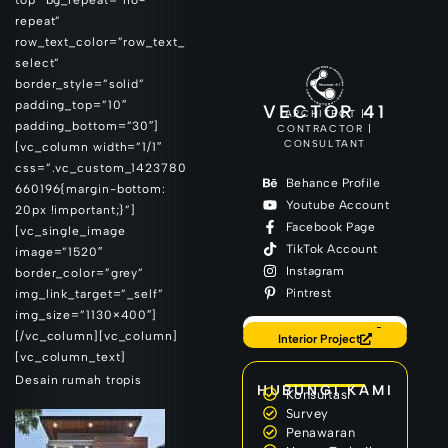
top” bg_repeat=”no-
repeat”
row_text_color=”row_text_
select”
border_style=”solid”
padding_top=”10″
VECTOR 41
ARCHITECT |
padding_bottom=”30″]
CONTRACTOR |
CONSULTANT
[vc_column width=”1/1″
css=”.vc_custom_1423780
Behance Profile
660196{margin-bottom:
Youtube Account
20px !important;}”]
Facebook Page
[vc_single_image
TikTok Account
image=”1520″
Instagram
border_color=”grey”
Pintrest
img_link_target=”_self”
img_size=”1130×400″]
Back to Home
Our Latest Project
[/vc_column][vc_column]
Interior Project
[vc_column_text]
Desain rumah tropis
HUBUNGI KAMI
Konsultasi
Survey
Penawaran