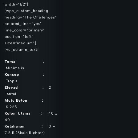
width=”1/2″]
[wpc_custom_heading
heading=”The Challenges”
colored_line=”yes”
line_color=”primary”
position=”left”
size=”medium”]
[vc_column_text]
Tema :
Minimalis
Konsep :
Tropis
Elevasi :
2
Lantai
Mutu Beton :
K.225
Kolom Utama :
40 x
40
Ketahanan :
0 –
7 S.R (Skala Richter)