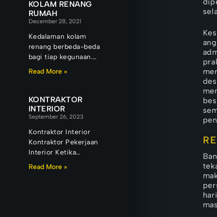
dip
sebuah keluarga, ada
KOLAM RENANG
sel
RUMAH
December 28, 2021
Kes
Kedalaman kolam
ang
renang berbeda-beda
adm
bagi tiap kegunaan.
pra
Keberadaan kolam
mer
Read More »
renang di rumah tidak
des
hanya bermanfaat
mem
untuk menyalurkan
KONTRAKTOR
bes
hobi berenang
INTERIOR
sem
September 26, 2023
anggota
pen
Kontraktor Interior
RE
Kontraktor Pekerjaan
Interior Ketika
Ban
sebuah gedung
tek
Read More »
selesai dibangun,
mak
struktur telah berdiri,
per
façade telah
har
terpasang, sistem
mas
utilitas telah