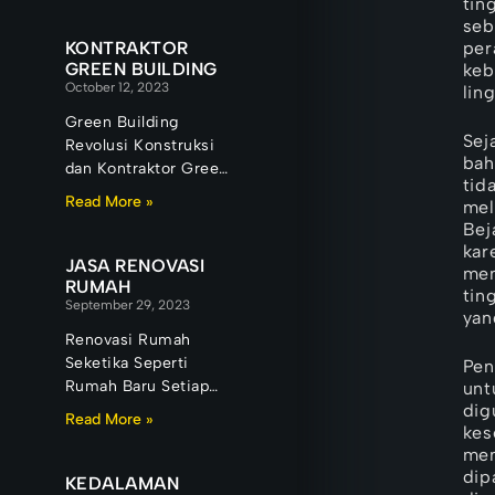
tin
seb
per
KONTRAKTOR
GREEN BUILDING
keb
October 12, 2023
lin
Green Building
Sej
Revolusi Konstruksi
bah
dan Kontraktor Green
tid
Building Ketika
Read More »
mel
sebuah perusahaan
Bej
memutuskan
kar
membangun green
JASA RENOVASI
men
building, keputusan
RUMAH
tin
September 29, 2023
tersebut jarang
yan
dimulai dari
Renovasi Rumah
Seketika Seperti
Pen
Rumah Baru Setiap
unt
dig
rumah memiliki
Read More »
kes
cerita. Ada rumah
men
yang menjadi saksi
dip
tumbuh kembang
KEDALAMAN