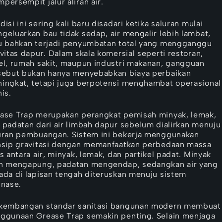
persempit jalur aliran air.
disi ini sering kali baru disadari ketika saluran mulai
geluarkan bau tidak sedap, air mengalir lebih lambat,
u bahkan terjadi penyumbatan total yang mengganggu
ivitas dapur. Dalam skala komersial seperti restoran,
el, rumah sakit, maupun industri makanan, gangguan
sebut bukan hanya menyebabkan biaya perbaikan
ingkat, tetapi juga berpotensi menghambat operasional
nis.
ase Trap merupakan perangkat pemisah minyak, lemak,
 padatan dari air limbah dapur sebelum dialirkan menuju
uran pembuangan. Sistem ini bekerja menggunakan
nsip gravitasi dengan memanfaatkan perbedaan massa
is antara air, minyak, lemak, dan partikel padat. Minyak
n mengapung, padatan mengendap, sedangkan air yang
ada di lapisan tengah diteruskan menuju sistem
inase.
kembangan standar sanitasi bangunan modern membuat
ggunaan Grease Trap semakin penting. Selain menjaga