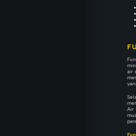
F
Fun
min
air
mem
yan
Sel
men
Air
mud
pen
Fun