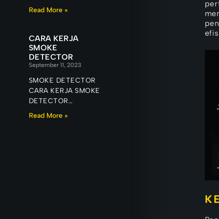
per
Read More »
men
pen
efi
CARA KERJA
SMOKE
DETECTOR
September 11, 2023
SMOKE DETECTOR
CARA KERJA SMOKE
DETECTOR
Kebakaran merupakan
Read More »
salah satu risiko yang
paling sulit diprediksi
dalam sebuah
bangunan. Pada
banyak
K