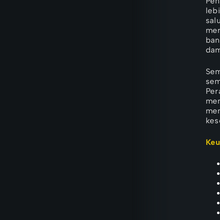
Pen
leb
sal
mer
ban
dam
Sem
sem
Per
men
mem
kes
Keu