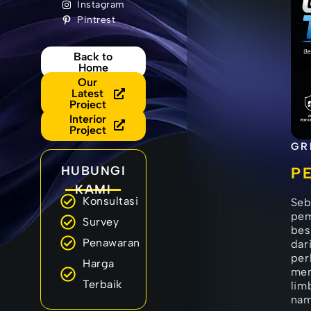
Instagram
Pintrest
Back to
Home
Our
Latest
Project
Interior
Project
GR
HUBUNGI
P
KAMI
Konsultasi
Seb
pem
Survey
bes
Penawaran
dar
per
Harga
men
Terbaik
lim
nam