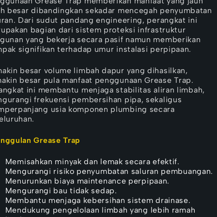
ggunaan Grease Trap memberikan manfaat yang jauh
ih besar dibandingkan sekadar mencegah penyumbatan
uran. Dari sudut pandang engineering, perangkat ini
upakan bagian dari sistem proteksi infrastruktur
gunan yang bekerja secara pasif namun memberikan
pak signifikan terhadap umur instalasi perpipaan.
akin besar volume limbah dapur yang dihasilkan,
akin besar pula manfaat penggunaan Grease Trap.
angkat ini membantu menjaga stabilitas aliran limbah,
gurangi frekuensi pembersihan pipa, sekaligus
perpanjang usia komponen plumbing secara
eluruhan.
nggulan Grease Trap
Memisahkan minyak dan lemak secara efektif.
Mengurangi risiko penyumbatan saluran pembuangan.
Menurunkan biaya maintenance perpipaan.
Mengurangi bau tidak sedap.
Membantu menjaga kebersihan sistem drainase.
Mendukung pengelolaan limbah yang lebih ramah