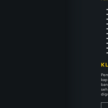
K
Pem
kap
ban
seh
dig