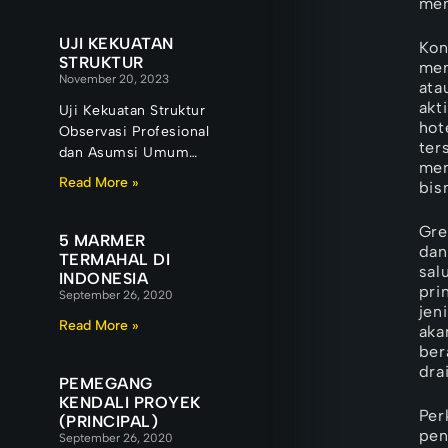
mem
UJI KEKUATAN
Kon
STRUKTUR
men
November 20, 2023
ata
akt
Uji Kekuatan Struktur
hot
Observasi Profesional
ter
dan Asumsi Umum
men
Uji Kekuatan struktur
Read More »
bis
Kolom 40 x 60
dengan Besi Ulir 16
Gre
mm
5 MARMER
dan
TERMAHAL DI
sal
INDONESIA
pri
September 26, 2020
jen
Read More »
aka
ber
dra
PEMEGANG
KENDALI PROYEK
Per
(PRINCIPAL)
pen
September 26, 2020