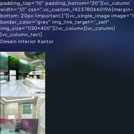
padding_top=”10″ padding_bottom=”30″][vc_column
width=”1/1″ css=”.vc_custom_1423780660196{margin-
bottom: 20px !important;}”][vc_single_image image=”1
border_color=”grey” img_link_target=”_self”
img_size=”1130×400″][/vc_column][vc_column]
[vc_column_text]
Desain Interior Kantor