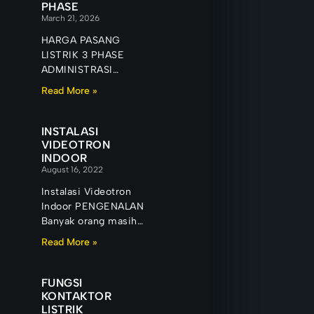
PHASE
March 21, 2026
HARGA PASANG
LISTRIK 3 PHASE
ADMINISTRASI
Banyak pemilik
Read More »
bangunan baru mulai
mempertimbangkan
listrik 3 phase setelah
INSTALASI
mengalami masalah
VIDEOTRON
INDOOR
seperti listrik
August 16, 2022
Instalasi Videotron
Indoor PENGENALAN
Banyak orang masih
menganggap bahwa
Read More »
layar besar di dalam
pusat perbelanjaan,
showroom, ruang
FUNGSI
pameran, maupun
KONTAKTOR
LISTRIK
auditorium