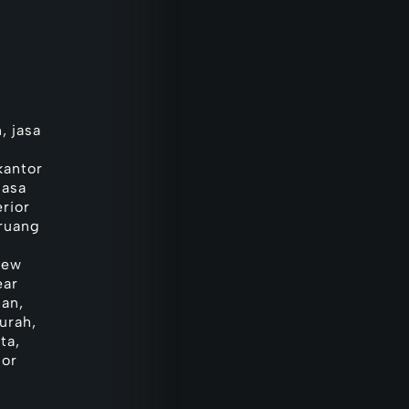
, jasa
kantor
jasa
erior
 ruang
new
ear
dan,
urah,
ta,
ior