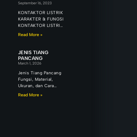
September 16, 2023
KONTAKTOR LISTRIK
KARAKTER & FUNGSI
KONTAKTOR LISTRIK
Banyak orang
Read More »
menganggap bahwa
sakelar biasa sudah
cukup untuk
JENIS TIANG
menghidupkan atau
PANCANG
March 1, 2026
mematikan peralatan
Jenis Tiang Pancang
Fungsi, Material,
Ukuran, dan Cara
Memilih yang Tepat
Read More »
Pemilihan jenis tiang
pancang merupakan
salah satu keputusan
paling