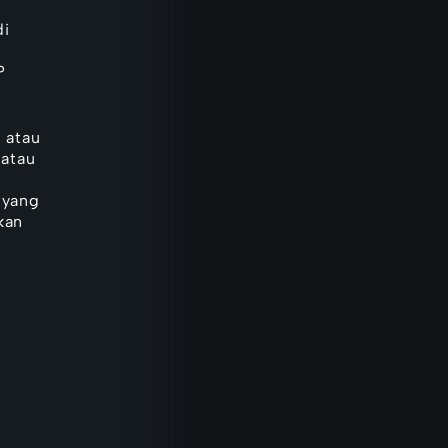
di
P
 atau
 atau
 yang
kan