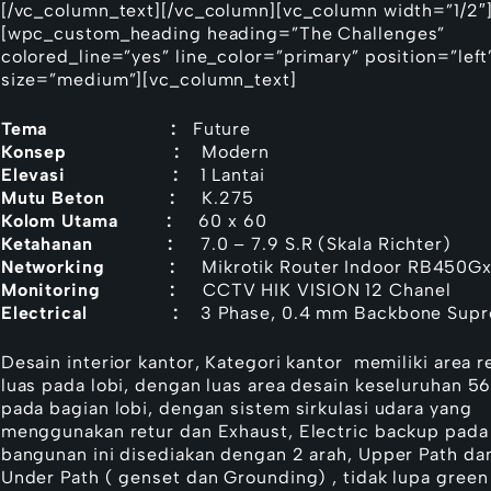
[/vc_column_text][/vc_column][vc_column width=”1/2″
[wpc_custom_heading heading=”The Challenges”
colored_line=”yes” line_color=”primary” position=”left
size=”medium”][vc_column_text]
Tema :
Future
Konsep :
Modern
Elevasi :
1 Lantai
Mutu Beton :
K.275
Kolom Utama :
60 x 60
Ketahanan :
7.0 – 7.9 S.R (Skala Richter)
Networking :
Mikrotik Router Indoor RB450G
Monitoring :
CCTV
HIK VISION
12 Chanel
Electrical :
3 Phase, 0.4 mm Backbone Sup
Desain interior kantor, Kategori kantor memiliki area r
luas pada lobi, dengan luas area desain keseluruhan 5
pada bagian lobi, dengan sistem sirkulasi udara yang
menggunakan retur dan Exhaust, Electric backup pada
bangunan ini disediakan dengan 2 arah, Upper Path da
Under Path ( genset dan Grounding) , tidak lupa green