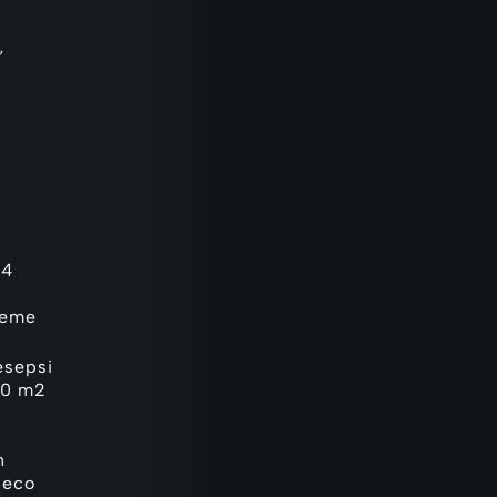
]
”
x4
reme
esepsi
60 m2
n
 eco