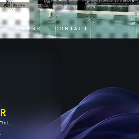
OR
WORK
CONTACT
OR
left
”