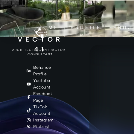
HOME
PROFILE
PROJ
VECTOR
41
ARCHITECT | CONTRACTOR |
CONSULTANT
Behance
Profile
Youtube
Account
Facebook
Page
TikTok
Account
Instagram
Pintrest