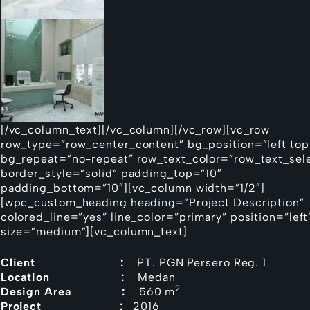
[/vc_column_text][/vc_column][/vc_row][vc_row
row_type=”row_center_content” bg_position=”left top
bg_repeat=”no-repeat” row_text_color=”row_text_sel
border_style=”solid” padding_top=”10″
padding_bottom=”10″][vc_column width=”1/2″]
[wpc_custom_heading heading=”Project Description”
colored_line=”yes” line_color=”primary” position=”left
size=”medium”][vc_column_text]
Client :
PT. PGN Persero Reg. 1
Location :
Medan
2
Design Area :
560 m
Project :
2016