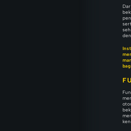
perbedaan
Dar
bek
pen
ser
seh
den
Ins
mem
man
bag
F
Fun
men
oto
bek
mem
ken