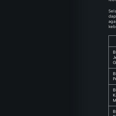
Sel
dap
aga
keb
B
J
G
B
P
B
K
M
B