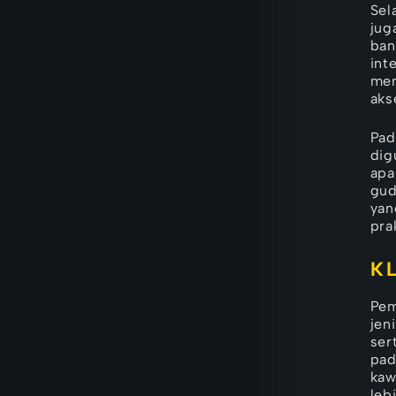
Sel
jug
ban
int
mem
aks
Pad
dig
apa
gud
yan
pra
K
Pem
jen
ser
pad
kaw
leb