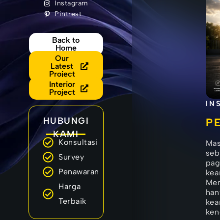
Instagram
Pintrest
Back to
Home
Our
Latest
Project
Interior
Project
IN
HUBUNGI
P
KAMI
Konsultasi
Mas
seb
Survey
pag
Penawaran
kea
Mem
Harga
han
Terbaik
kea
ken