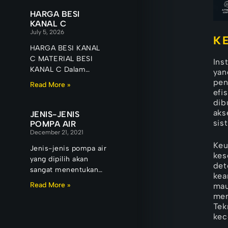
memiliki atau hendak
membeli properti,
HARGA BESI
kelengkapan
KANAL C
July 5, 2026
dokumen merupakan
K
salah satu hal yang
HARGA BESI KANAL
terpenting
C MATERIAL BESI
Ins
KANAL C Dalam
yan
dunia konstruksi
pen
Read More »
modern, kekuatan
efi
sebuah bangunan
dib
aks
tidak hanya
JENIS-JENIS
sis
ditentukan oleh
POMPA AIR
December 21, 2021
desain
Keu
Jenis-jenis pompa air
kes
yang dipilih akan
det
sangat menentukan
kea
kualitas air yang
Read More »
mau
kemudian dihasilkan
men
untuk konsumsi
Tek
sehari-hari. Karna
kec
pada prinsipnya,