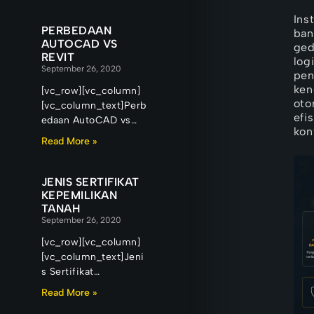
Ins
PERBEDAAN
ban
AUTOCAD VS
ged
REVIT
log
September 26, 2020
pen
ken
[vc_row][vc_column]
oto
[vc_column_text]Perb
efi
edaan AutoCAD vs
kon
Revit. Di dunia
Read More »
arsitek dan
konstruksi, AutoCAD
dan Revit adalah dua
JENIS SERTIFIKAT
paket software yang
KEPEMILIKAN
TANAH
disediakan oleh
September 26, 2020
Autodesk
[vc_row][vc_column]
[vc_column_text]Jeni
s Sertifikat
Kepemilikan Tanah –
Read More »
Apabila Anda