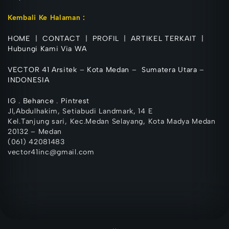
Kembali Ke Halaman :
HOME
|
CONTACT
|
PROFIL
|
ARTIKEL TERKAIT
|
Hubungi Kami Via WA
VECTOR 41 Arsitek
–
Kota Medan
–
Sumatera Utara
–
INDONESIA
IG
.
Behance
.
Pintrest
Jl,Abdulhakim, Setiabudi Landmark, 14 E
Kel.Tanjung sari, Kec.Medan Selayang, Kota Madya Medan
20132 – Medan
(061) 42081483
vector41inc@gmail.com