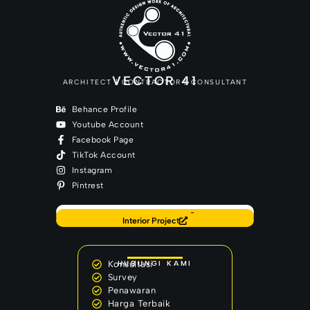
VECTOR 41
ARCHITECT | CONTRACTOR | CONSULTANT
Behance Profile
Youtube Account
Facebook Page
TikTok Account
Instagram
Pintrest
Back to Home
Our Latest Project
Interior Project
Konsultasi
HUBUNGI KAMI
Survey
Penawaran
Harga Terbaik