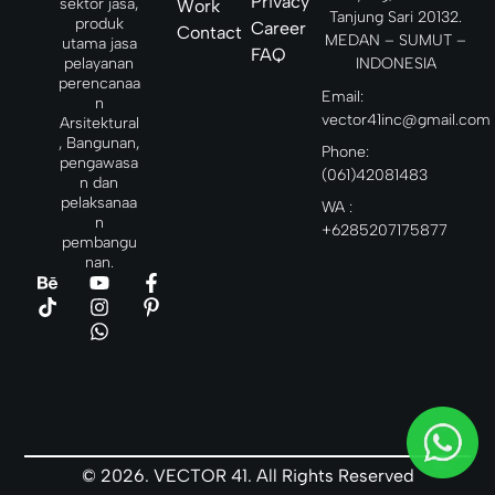
Privacy
kan
sektor jasa,
Work
Tanjung Sari 20132.
ketika
produk
Career
Contact
MEDAN – SUMUT –
ingin
utama jasa
FAQ
INDONESIA
pelayanan
perencanaa
Email:
n
vector41inc@gmail.com
Arsitektural
, Bangunan,
Phone:
pengawasa
(061)42081483
n dan
pelaksanaa
WA :
n
+6285207175877
pembangu
nan.
© 2026. VECTOR 41. All Rights Reserved