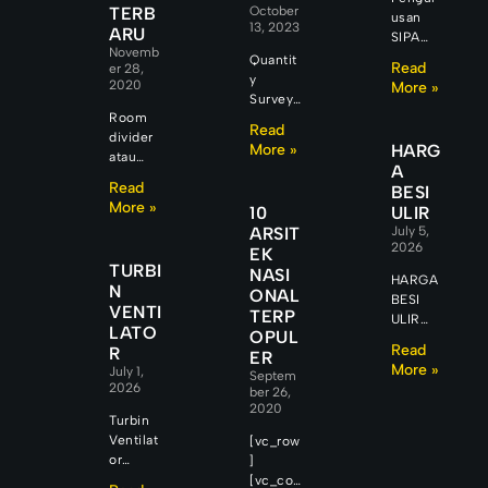
TERB
October
usan
13, 2023
ARU
SIPA
Novemb
Surat
Quantit
Read
er 28,
Izin
y
2020
More »
Pemanf
Surveyo
aatan
Room
r
Read
Air
divider
Quantit
More »
HARG
(SIPA)
atau
y
A
Di
partisi
Surveyo
Read
BESI
berbaga
ruangan
r
More »
10
ULIR
i kota
adalah f
Workflo
ARSIT
July 5,
besar
urniture
w &
2026
EK
Indones
khusus
Renspo
TURBI
NASI
ia,
yang
nsibility
HARGA
N
pertum
ONAL
dibuat
Sebuah
BESI
VENTI
buhan
untuk
TERP
proyek
ULIR
LATO
kawasa
memisa
konstru
OPUL
MATERI
Read
R
n
hkan
ksi
ER
AL BESI
More »
industri,
July 1,
satu
dapat
Septem
ULIR
2026
rumah
ruang
ber 26,
terlihat
Banyak
2020
sakit,
dengan
berjalan
orang
Turbin
hotel,
ruangan
sempur
mengan
Ventilat
[vc_row
apartem
yang
na dari
ggap
or
]
en,
lain.
luar.
kekuata
PENGEN
[vc_col