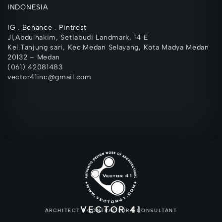
INDONESIA
IG
.
Behance
.
Pintrest
Jl,Abdulhakim, Setiabudi Landmark, 14 E
Kel.Tanjung sari, Kec.Medan Selayang, Kota Madya Medan
20132 – Medan
(061) 42081483
vector41inc@gmail.com
VECTOR 41
ARCHITECT | CONTRACTOR | CONSULTANT