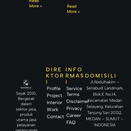
pusat
Read
Bentuk
Beton
n
ALAN
umn]
More »
dan
Read
dicor
sebuah
Banyak
[vc_col
jenis
More »
sesuai
bangun
orang
umn_te
partisi
jadwal,
an
berangg
xt]
ruangan
ditentuk
apan
an oleh
bahwa
ketebal
bangun
an
an yang
beton,
panas
ukuran
selalu
pondasi
membu
, atau
tuhkan
jumlah
pending
DIRE
INFO
in
DOMISILI
KTOR
RMAS
ruangan
I
I
Jl.Abdulhakim –
berkapa
sitas
Setiabudi Landmark,
Profile
Service
besar.
Sejak 2010,
Terms
Blok.E No.14,
Project
Padahal,
Bergerak
Kecamatan Medan
Disclaimer
Interior
pada
dalam
Selayang, Kelurahan
Privacy
banyak
sektor jasa,
Work
Tanjung Sari 20132.
kasus,
produk
Career
Contact
MEDAN – SUMUT –
utama jasa
FAQ
INDONESIA
pelayanan
perencanaa