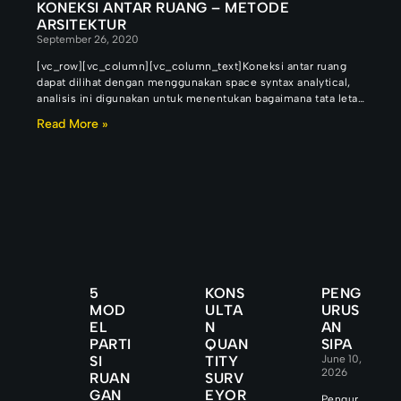
KONEKSI ANTAR RUANG – METODE
ARSITEKTUR
September 26, 2020
[vc_row][vc_column][vc_column_text]Koneksi antar ruang
dapat dilihat dengan menggunakan space syntax analytical,
analisis ini digunakan untuk menentukan bagaimana tata letak
berfungsi, menunjukkan
Read More »
5
KONS
PENG
MOD
ULTA
URUS
EL
N
AN
PARTI
QUAN
SIPA
SI
TITY
June 10,
2026
RUAN
SURV
GAN
EYOR
Pengur