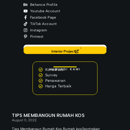
Behance Profile
Youtube Account
Facebook Page
TikTok Account
Instagram
Pintrest
Back to Home
Our Latest Project
Interior Project
Konsultasi
HUBUNGI KAMI
Survey
Penawaran
Harga Terbaik
TIPS MEMBANGUN RUMAH KOS
August 11, 2022
Tips Membangun Rumah Kos Rumah kos/kontrakan